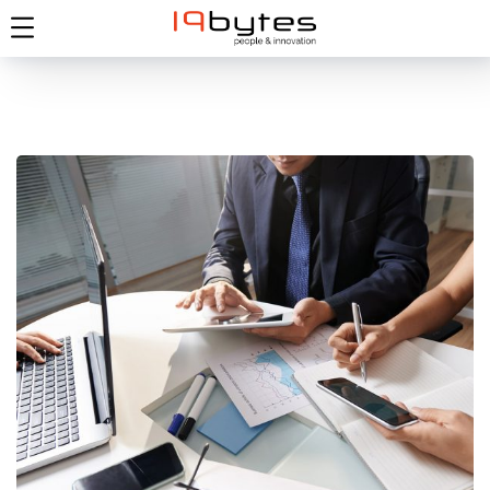
Continuous Integration &
Continuous Delivery (CI/CD)
DEVOPS
/
ENTWICKLUNG