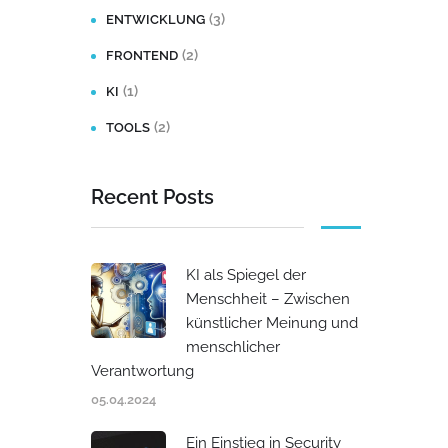
(3)
ENTWICKLUNG
(2)
FRONTEND
(1)
KI
(2)
TOOLS
Recent Posts
KI als Spiegel der
Menschheit – Zwischen
künstlicher Meinung und
menschlicher
Verantwortung
05.04.2024
Ein Einstieg in Security