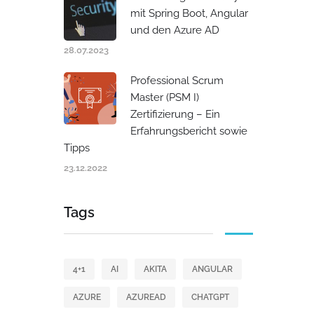
mit Spring Boot, Angular
und den Azure AD
28.07.2023
Professional Scrum
Master (PSM I)
Zertifizierung – Ein
Erfahrungsbericht sowie
Tipps
23.12.2022
Tags
4+1
AI
AKITA
ANGULAR
AZURE
AZUREAD
CHATGPT