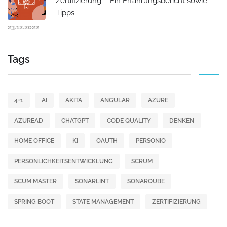
Zertifizierung – Ein Erfahrungsbericht sowie
Tipps
23.12.2022
Tags
4+1
AI
AKITA
ANGULAR
AZURE
AZUREAD
CHATGPT
CODE QUALITY
DENKEN
HOME OFFICE
KI
OAUTH
PERSONIO
PERSÖNLICHKEITSENTWICKLUNG
SCRUM
SCUM MASTER
SONARLINT
SONARQUBE
SPRING BOOT
STATE MANAGEMENT
ZERTIFIZIERUNG