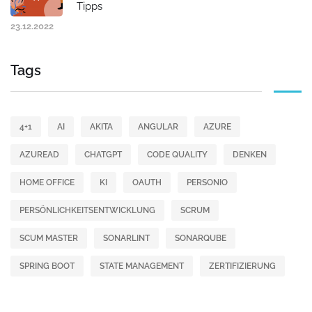
Tipps
23.12.2022
Tags
4+1
AI
AKITA
ANGULAR
AZURE
AZUREAD
CHATGPT
CODE QUALITY
DENKEN
HOME OFFICE
KI
OAUTH
PERSONIO
PERSÖNLICHKEITSENTWICKLUNG
SCRUM
SCUM MASTER
SONARLINT
SONARQUBE
SPRING BOOT
STATE MANAGEMENT
ZERTIFIZIERUNG