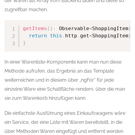
der Waren als Array vom Backend laden und diese so
zugreifbar machen.
getItems
(
)
:
 Observable
<
ShoppingItem
[
]
return
this
.
http
.
get
<
ShoppingItem
[
]
}
In einer Warenliste-Komponente kann man nun diese
Methode aufrufen, das Ergebnis an das Template
weiterreichen und in diesem über „ngFor“ für jede
einzelne Ware eine Schaltfläche rendern, über die man
sie zum Warenkorb hinzufügen kann.
Die einfachste Ausführung eines Einkaufswagens wäre
ein Service, der eine Liste mit Waren bereitstellt, in die
über Methoden Waren eingefügt und entfernt werden