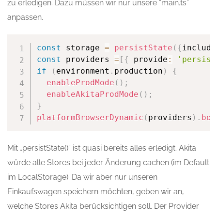
zu erledigen. Dazu müssen wir nur unsere ”main.ts”
anpassen.
const
 storage 
=
persistState
(
{
include
const
 providers 
=
[
{
 provide
:
'persist
if
(
environment
.
production
)
{
enableProdMode
(
)
;
enableAkitaProdMode
(
)
;
}
platformBrowserDynamic
(
providers
)
.
boo
Mit „persistState()“ ist quasi bereits alles erledigt. Akita
würde alle Stores bei jeder Änderung cachen (im Default
im LocalStorage). Da wir aber nur unseren
Einkaufswagen speichern möchten, geben wir an,
welche Stores Akita berücksichtigen soll. Der Provider