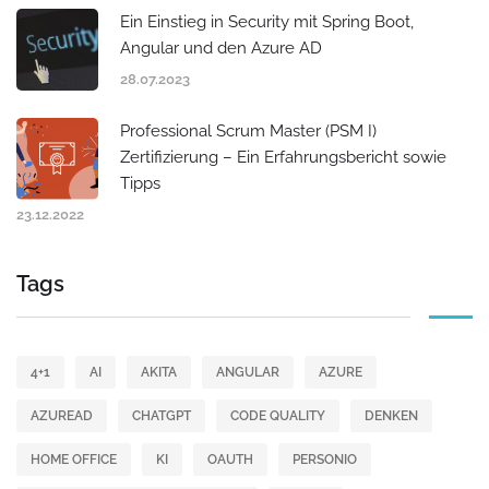
Ein Einstieg in Security mit Spring Boot,
Angular und den Azure AD
28.07.2023
Professional Scrum Master (PSM I)
Zertifizierung – Ein Erfahrungsbericht sowie
Tipps
23.12.2022
Tags
4+1
AI
AKITA
ANGULAR
AZURE
AZUREAD
CHATGPT
CODE QUALITY
DENKEN
HOME OFFICE
KI
OAUTH
PERSONIO