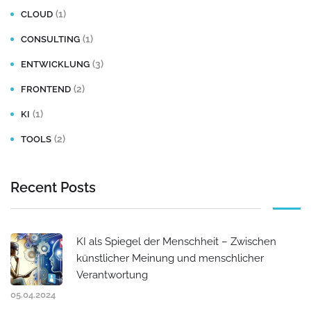
v
(1)
CLOUD
e
(1)
CONSULTING
:
(3)
ENTWICKLUNG
(2)
FRONTEND
(1)
KI
(2)
TOOLS
Recent Posts
KI als Spiegel der Menschheit – Zwischen
künstlicher Meinung und menschlicher
Verantwortung
05.04.2024