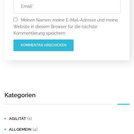
Meinen Namen, meine E-Mail-Adresse und meine
Website in diesem Browser für die nächste
Kommentierung speichern.
A
l
t
e
r
Kategorien
n
a
t
(1)
AGILITÄT
i
(4)
ALLGEMEIN